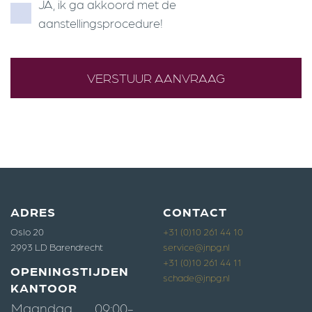
JA, ik ga akkoord met de
aanstellingsprocedure!
ADRES
CONTACT
Oslo 20
+31 (0)10 261 44 10
2993 LD Barendrecht
service@jnpg.nl
+31 (0)10 261 44 11
OPENINGSTIJDEN
schade@jnpg.nl
KANTOOR
Maandag
09:00-