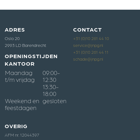
ADRES
CONTACT
Oslo 20
+31 (0)10 261 44 10
2993 LD Barendrecht
service@jnpg.nl
+31 (0)10 261 44 11
OPENINGSTIJDEN
schade@jnpg.nl
KANTOOR
Maandag
09:00-
t/m vrijdag
12:30
13:30-
18:00
Weekend en
gesloten
feestdagen
OVERIG
AFM nr. 1204
4397